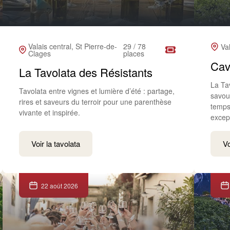
Valais central, St Pierre-de-
29 / 78
Va
Clages
places
Cav
La Tavolata des Résistants
La Ta
Tavolata entre vignes et lumière d’été : partage,
savour
rires et saveurs du terroir pour une parenthèse
temps,
vivante et inspirée.
excep
Voir la tavolata
Vo
22 août 2026