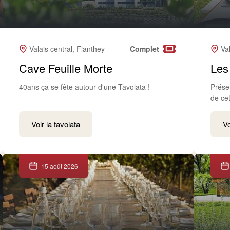
Valais central, Flanthey
Complet
Va
Cave Feuille Morte
Les
40ans ça se fête autour d'une Tavolata !
Prése
de cet
Voir la tavolata
Vo
15 août 2026