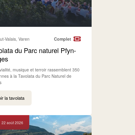
ut-Valais, Varen
Complet
olata du Parc naturel Pfyn-
ges
vialité, musique et terroir rassemblent 350
nnes à la Tavolata du Parc Naturel de
s
ir la tavolata
22 août 2026