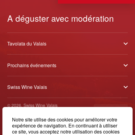
A déguster avec modération
Tavolata du Valais
À propos
Prochains événements
Partenaires
Sélection des Vins du Valais
Médias
Swiss Wine Valais
Au cœur des vendanges
Contact
Avenue de la Gare 2 - CP 144 - 1964 Conthey
Etoiles du Valais
© 2026, Swiss Wine Valais
français
+41 27 345 40 80
Caves Ouvertes Valais
Impressum
Notre site utilise des cookies pour améliorer votre
info@swisswinevalais.ch
expérience de navigation. En continuant à utiliser
ce site, vous acceptez notre utilisation des cookies