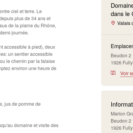
Domaine
re ciel et terre. Le
dans le 
epuis plus de 34 ans et
Valais c
ssus de la plaine du Rhône,
 demi-journée.
Emplacem
t accessible à pied), deux
ies: un sentier accessible
Beudon 2
 ou le chemin par la falaise
1926 Fully
mptez environ une heure de
Voir s
Informat
ue, jus de pomme de
Marion Gr
Beudon 2
u'au domaine et visite des
1926 Fully