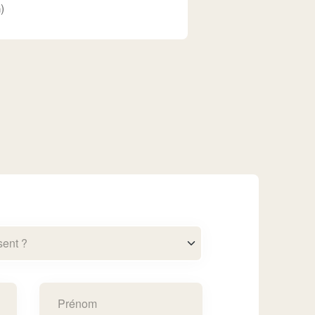
)
sent ?