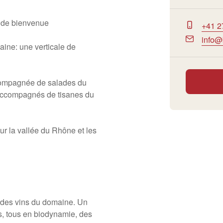
f de bienvenue
+41 2
info@
ine: une verticale de
compagnée de salades du
n accompagnés de tisanes du
ur la vallée du Rhône et les
e des vins du domaine. Un
s, tous en biodynamie, des