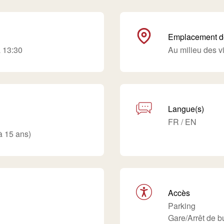
Emplacement de
à 13:30
Au milieu des v
Langue(s)
FR / EN
'à 15 ans)
Accès
Parking
Gare/Arrêt de b