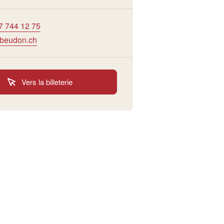
7 744 12 75
beudon.ch
Vers la billeterie