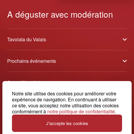
A déguster avec modération
Tavolata du Valais
À propos
Prochains événements
Partenaires
Sélection des Vins du Valais
Médias
Swiss Wine Valais
Au cœur des vendanges
Contact
Avenue de la Gare 2 - CP 144 - 1964 Conthey
Notre site utilise des cookies pour améliorer votre
Etoiles du Valais
expérience de navigation. En continuant à utiliser
© 2026, Swiss Wine Valais
ce site, vous acceptez notre utilisation des cookies
français
+41 27 345 40 80
Caves Ouvertes Valais
Impressum
conformément à
notre politique de confidentialité
.
info@swisswinevalais.ch
J'accepte les cookies