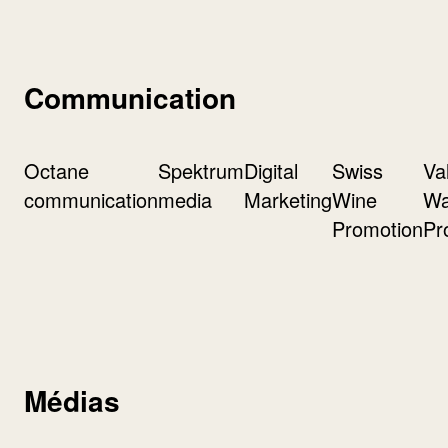
Communication
Octane
Spektrum
Digital
Swiss
Va
communication
media
Marketing
Wine
Wa
Promotion
Pr
Médias